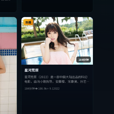
力求突破，
合喜欢该类
热播
184分钟
星河荒原
星河荒原（2022）是一部中国大陆出品的科幻
电影，由冯小刚执导，安藤樱、宋康昊、孙艺珍
等主演。影片在叙事与视听上力求突破，探讨人
184分钟
👁
186.9
k
⭐
9.1
2022
性与抉择，节奏张弛有度，适合喜欢该类型的观
众完整观看。