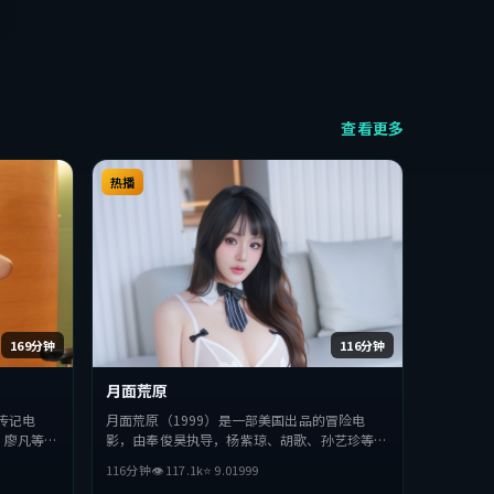
查看更多
热播
169分钟
116分钟
月面荒原
传记电
月面荒原（1999）是一部美国出品的冒险电
、廖凡等主
影，由奉俊昊执导，杨紫琼、胡歌、孙艺珍等主
探讨人性与
演。影片在叙事与视听上力求突破，探讨人性与
116分钟
👁
117.1
k
⭐
9.0
1999
型的观众完
抉择，节奏张弛有度，适合喜欢该类型的观众完