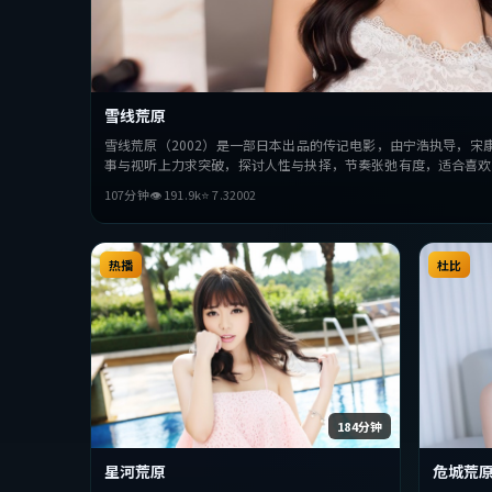
雪线荒原
雪线荒原（2002）是一部日本出品的传记电影，由宁浩执导，宋
事与视听上力求突破，探讨人性与抉择，节奏张弛有度，适合喜欢
107分钟
👁
191.9
k
⭐
7.3
2002
热播
杜比
184分钟
星河荒原
危城荒