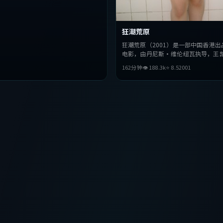
狂潮荒原
狂潮荒原（2001）是一部中国香港出
电影，由丹尼斯·维伦纽瓦执导，王
怡、秦昊等主演。影片在叙事与视听
162分钟
👁
188.3
k
⭐
8.5
2001
破，探讨人性与抉择，节奏张弛有度
该类型的观众完整观看。