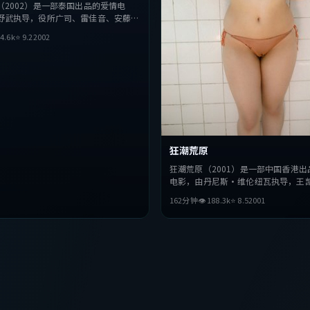
（2002）是一部泰国出品的爱情电
野武执导，役所广司、雷佳音、安藤樱
影片在叙事与视听上力求突破，探讨人

4.6
k
⭐
9.2
2002
，节奏张弛有度，适合喜欢该类型的观
看。
狂潮荒原
狂潮荒原（2001）是一部中国香港出
电影，由丹尼斯·维伦纽瓦执导，王
怡、秦昊等主演。影片在叙事与视听
162分钟
👁
188.3
k
⭐
8.5
2001
破，探讨人性与抉择，节奏张弛有度
该类型的观众完整观看。