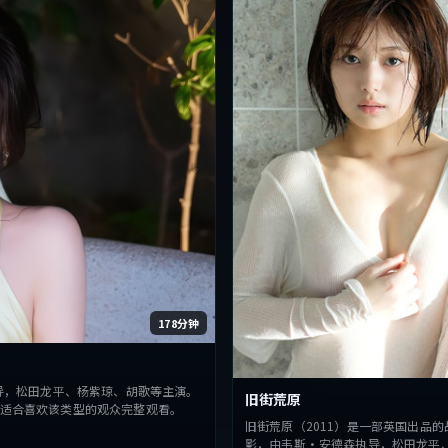
178分钟
导，松田龙平、杨紫琼、胡歌等主演。
旧街荒原
适合喜欢该类型的观众完整观看。
旧街荒原（2011）是一部英国出品的
影，由韦斯·安德森执导，松田龙平