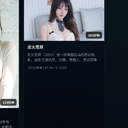
163分钟
近火荒原
近火荒原（2002）是一部美国出品的奇幻电
影，由张艺谋执导，沈腾、堺雅人、赞达亚等主
演。影片在叙事与视听上力求突破，探讨人性与
163分钟
👁
197.4
k
⭐
8.2
2002
抉择，节奏张弛有度，适合喜欢该类型的观众完
整观看。
129分钟
战争电
、梁朝伟、