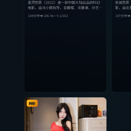
星河荒原（2022）是一部中国大陆出品的科幻
危城荒原
电影，由冯小刚执导，安藤樱、宋康昊、孙艺珍
影，由北
等主演。影片在叙事与视听上力求突破，探讨人
等主演。
184分钟
👁
186.9
k
⭐
9.1
2022
107分钟

性与抉择，节奏张弛有度，适合喜欢该类型的观
性与抉择
众完整观看。
众完整观
韩剧