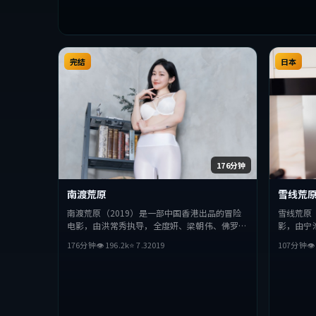
完结
日本
176分钟
南渡荒原
雪线荒
南渡荒原（2019）是一部中国香港出品的冒险
雪线荒原
电影，由洪常秀执导，全度妍、梁朝伟、佛罗伦
影，由宁
斯·珀等主演。影片在叙事与视听上力求突破，
演。影片
176分钟
👁
196.2
k
⭐
7.3
2019
107分钟

探讨人性与抉择，节奏张弛有度，适合喜欢该类
抉择，节
型的观众完整观看。
整观看。