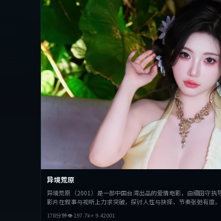
异境荒原
异境荒原（2001）是一部中国台湾出品的爱情电影，由细田守执
影片在叙事与视听上力求突破，探讨人性与抉择，节奏张弛有度，
178分钟
👁
197.7
k
⭐
9.4
2001