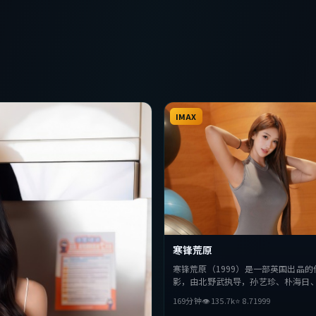
IMAX
寒锋荒原
寒锋荒原（1999）是一部英国出品的
影，由北野武执导，孙艺珍、朴海日
演。影片在叙事与视听上力求突破，
169分钟
👁
135.7
k
⭐
8.7
1999
抉择，节奏张弛有度，适合喜欢该类