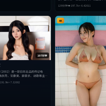
章子怡等主演。影片在叙事与视听上
129分钟
👁
197.7
k
⭐
6.4
2011
探讨人性与抉择，节奏张弛有度，适
型的观众完整观看。
4K
107分钟
原
（2002）是一部日本出品的传记电
浩执导，宋康昊、薛景求、胡歌等主
在叙事与视听上力求突破，探讨人性与

191.9
k
⭐
7.3
2002
奏张弛有度，适合喜欢该类型的观众完