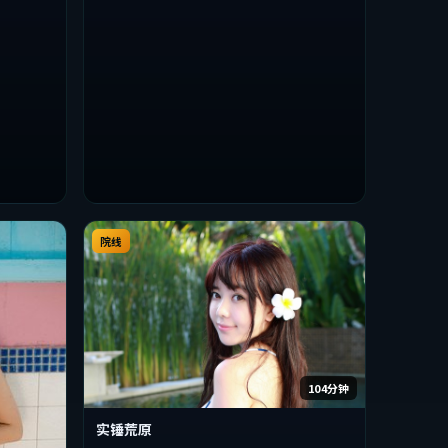
整观看。
院线
104分钟
实锤荒原