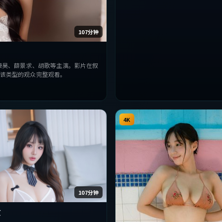
整观看。
107分钟
康昊、薛景求、胡歌等主演。影片在叙
该类型的观众完整观看。
4K
107分钟
原