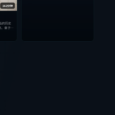
162分钟
品的历史
凯、章子
上力求突
，适合喜欢