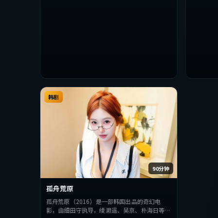
韩剧
90分钟
孤舟荒原
孤舟荒原（2016）是一部韩国出品的奇幻电
影，由细田守执导，绫濑遥、吴京、朴海日等主