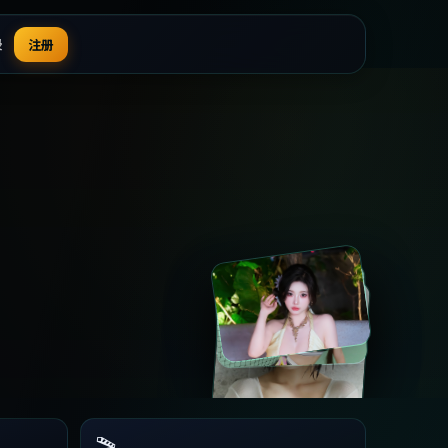
录
注册
🎬