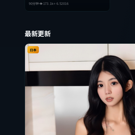
演。影片在叙事与视听上力求突破，探讨人性与
90分钟
👁
173.1
k
⭐
6.5
2016
抉择，节奏张弛有度，适合喜欢该类型的观众完
整观看。
最新更新
日本