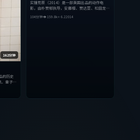
实锤荒原（2014）是一部英国出品的动作电
影，由朴赞郁执导，安藤樱、赞达亚、松田龙平
等主演。影片在叙事与视听上力求突破，探讨人
104分钟
👁
159.8
k
⭐
6.2
2014
性与抉择，节奏张弛有度，适合喜欢该类型的观
众完整观看。
162分钟
品的历史
凯、章子
上力求突
，适合喜欢